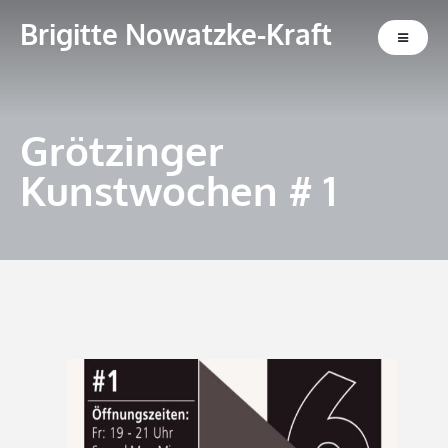
Brigitte Nowatzke-Kraft
Grötzinger
Kunstwochen # 1